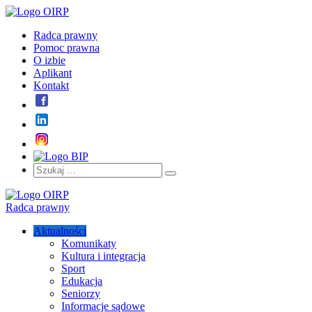
Radca prawny
Pomoc prawna
O izbie
Aplikant
Kontakt
Szukaj:
Szukaj
Radca prawny
Aktualności
Komunikaty
Kultura i integracja
Sport
Edukacja
Seniorzy
Informacje sądowe