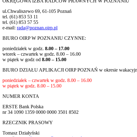
OKRĘGOWA IZBA RADCÓW PRAWNYCH W POZNANIU
ul.Chwaliszewo 69, 61-105 Poznań
tel. (61) 853 53 11
tel. (61) 853 57 55
e-mail:
rada@poznan.oirp.pl
BIURO OIRP W POZNANIU CZYNNE:
poniedziałek w godz.
8.00 – 17.00
wtorek – czwartek w godz.
8.00 – 16.00
w piątek w godz od
8.00 – 15.00
BIURO DZIAŁU APLIKACJI OIRP POZNAŃ w okresie wakacy
poniedziałek – czwartek w godz.
8.00 – 16.00
w piątek w godz.
8.00 – 15.00
NUMER KONTA
ERSTE Bank Polska
nr 34 1090 1359 0000 0000 3501 8502
RZECZNIK PRASOWY
Tomasz Działyński