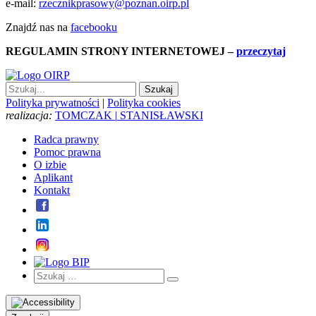
e-mail:
rzecznikprasowy@poznan.oirp.pl
Znajdź nas na
facebooku
REGULAMIN STRONY INTERNETOWEJ
–
przeczytaj
Polityka prywatności
|
Polityka cookies
realizacja:
TOMCZAK
|
STANISŁAWSKI
Radca prawny
Pomoc prawna
O izbie
Aplikant
Kontakt
Szukaj:
Szukaj