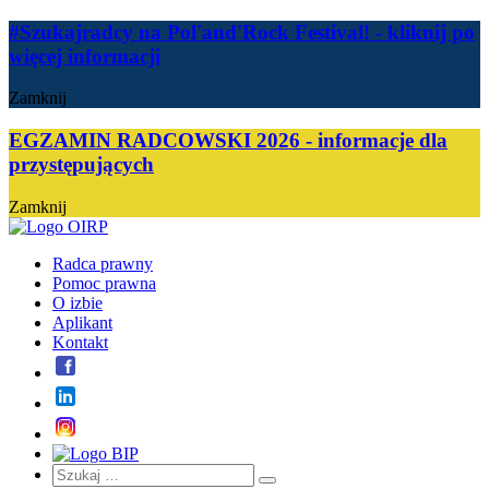
#Szukajradcy na Pol'and'Rock Festival!
- kliknij po
więcej informacji
Zamknij
EGZAMIN RADCOWSKI 2026 - informacje dla
przystępujących
Zamknij
Radca prawny
Pomoc prawna
O izbie
Aplikant
Kontakt
Szukaj:
Szukaj