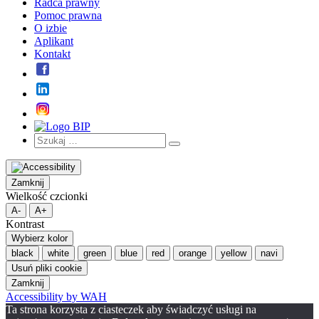
Radca prawny
Pomoc prawna
O izbie
Aplikant
Kontakt
Szukaj:
Szukaj
Zamknij
Wielkość czcionki
A-
A+
Kontrast
Wybierz kolor
black
white
green
blue
red
orange
yellow
navi
Usuń pliki cookie
Zamknij
Accessibility by WAH
Ta strona korzysta z ciasteczek aby świadczyć usługi na