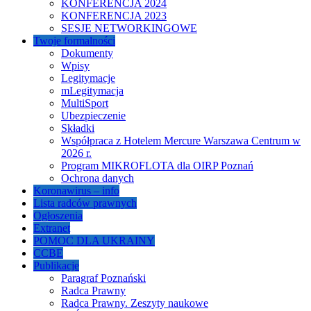
KONFERENCJA 2024
KONFERENCJA 2023
SESJE NETWORKINGOWE
Twoje formalności
Dokumenty
Wpisy
Legitymacje
mLegitymacja
MultiSport
Ubezpieczenie
Składki
Współpraca z Hotelem Mercure Warszawa Centrum w
2026 r.
Program MIKROFLOTA dla OIRP Poznań
Ochrona danych
Koronawirus – info
Lista radców prawnych
Ogłoszenia
Extranet
POMOC DLA UKRAINY
CCBE
Publikacje
Paragraf Poznański
Radca Prawny
Radca Prawny. Zeszyty naukowe