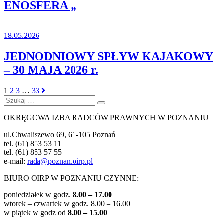
ENOSFERA „
18.05.2026
JEDNODNIOWY SPŁYW KAJAKOWY
– 30 MAJA 2026 r.
1
2
3
…
33
Szukaj:
Szukaj
OKRĘGOWA IZBA RADCÓW PRAWNYCH W POZNANIU
ul.Chwaliszewo 69, 61-105 Poznań
tel. (61) 853 53 11
tel. (61) 853 57 55
e-mail:
rada@poznan.oirp.pl
BIURO OIRP W POZNANIU CZYNNE:
poniedziałek w godz.
8.00 – 17.00
wtorek – czwartek w godz.
8.00 – 16.00
w piątek w godz od
8.00 – 15.00