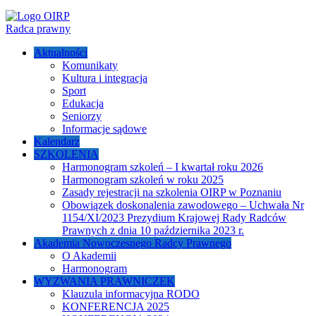
Radca prawny
Aktualności
Komunikaty
Kultura i integracja
Sport
Edukacja
Seniorzy
Informacje sądowe
Kalendarz
SZKOLENIA
Harmonogram szkoleń – I kwartał roku 2026
Harmonogram szkoleń w roku 2025
Zasady rejestracji na szkolenia OIRP w Poznaniu
Obowiązek doskonalenia zawodowego – Uchwała Nr
1154/XI/2023 Prezydium Krajowej Rady Radców
Prawnych z dnia 10 października 2023 r.
Akademia Nowoczesnego Radcy Prawnego
O Akademii
Harmonogram
WYZWANIA PRAWNICZEK
Klauzula informacyjna RODO
KONFERENCJA 2025