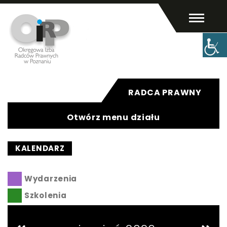
Radca prawny
Pomoc prawna
O izbie
Aplikant
Kontakt
RADCA PRAWNY
Otwórz menu działu
KALENDARZ
Szukaj:
Szukaj
Wydarzenia
Szkolenia