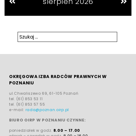
sierpień 2026
Szukaj:
Szukaj
OKRĘGOWA IZBA RADCÓW PRAWNYCH W
POZNANIU
ul.Chwaliszewo 69, 61-105 Poznań
tel. (61) 853 53 11
tel. (61) 853 57 55
e-mail:
rada@poznan.oirp.pl
BIURO OIRP W POZNANIU CZYNNE:
poniedziałek w godz.
8.00 – 17.00
wtorek – czwartek w godz.
8.00 – 16.00