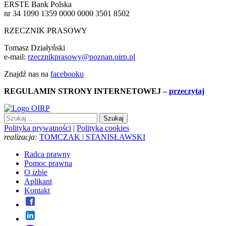
ERSTE Bank Polska
nr 34 1090 1359 0000 0000 3501 8502
RZECZNIK PRASOWY
Tomasz Działyński
e-mail:
rzecznikprasowy@poznan.oirp.pl
Znajdź nas na
facebooku
REGULAMIN STRONY INTERNETOWEJ
–
przeczytaj
Polityka prywatności
|
Polityka cookies
realizacja:
TOMCZAK
|
STANISŁAWSKI
Radca prawny
Pomoc prawna
O izbie
Aplikant
Kontakt