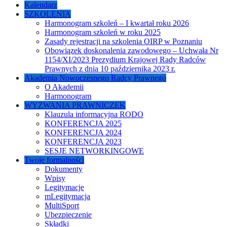
Kalendarz
SZKOLENIA
Harmonogram szkoleń – I kwartał roku 2026
Harmonogram szkoleń w roku 2025
Zasady rejestracji na szkolenia OIRP w Poznaniu
Obowiązek doskonalenia zawodowego – Uchwała Nr
1154/XI/2023 Prezydium Krajowej Rady Radców
Prawnych z dnia 10 października 2023 r.
Akademia Nowoczesnego Radcy Prawnego
O Akademii
Harmonogram
WYZWANIA PRAWNICZEK
Klauzula informacyjna RODO
KONFERENCJA 2025
KONFERENCJA 2024
KONFERENCJA 2023
SESJE NETWORKINGOWE
Twoje formalności
Dokumenty
Wpisy
Legitymacje
mLegitymacja
MultiSport
Ubezpieczenie
Składki