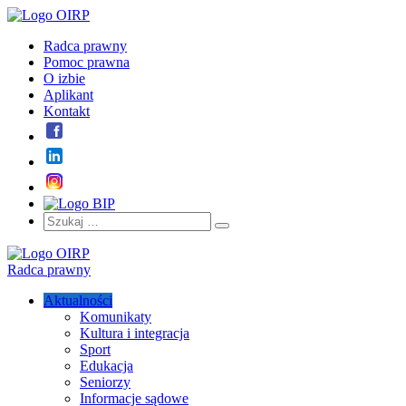
Radca prawny
Pomoc prawna
O izbie
Aplikant
Kontakt
Szukaj:
Szukaj
Radca prawny
Aktualności
Komunikaty
Kultura i integracja
Sport
Edukacja
Seniorzy
Informacje sądowe