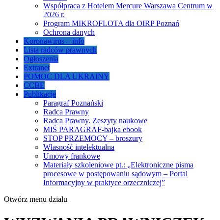
Współpraca z Hotelem Mercure Warszawa Centrum w
2026 r.
Program MIKROFLOTA dla OIRP Poznań
Ochrona danych
Koronawirus – info
Lista radców prawnych
Ogłoszenia
Extranet
POMOC DLA UKRAINY
CCBE
Publikacje
Paragraf Poznański
Radca Prawny
Radca Prawny. Zeszyty naukowe
MIŚ PARAGRAF-bajka ebook
STOP PRZEMOCY – broszury
Własność intelektualna
Umowy frankowe
Materiały szkoleniowe pt.: „Elektroniczne pisma
procesowe w postępowaniu sądowym – Portal
Informacyjny w praktyce orzeczniczej”
Otwórz menu działu