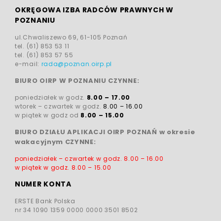
OKRĘGOWA IZBA RADCÓW PRAWNYCH W
POZNANIU
ul.Chwaliszewo 69, 61-105 Poznań
tel. (61) 853 53 11
tel. (61) 853 57 55
e-mail:
rada@poznan.oirp.pl
BIURO OIRP W POZNANIU CZYNNE:
poniedziałek w godz.
8.00 – 17.00
wtorek – czwartek w godz.
8.00 – 16.00
w piątek w godz od
8.00 – 15.00
BIURO DZIAŁU APLIKACJI OIRP POZNAŃ w okresie
wakacyjnym CZYNNE:
poniedziałek – czwartek w godz.
8.00 – 16.00
w piątek w godz.
8.00 – 15.00
NUMER KONTA
ERSTE Bank Polska
nr 34 1090 1359 0000 0000 3501 8502