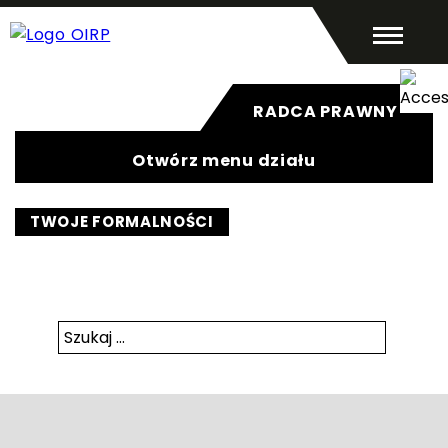
Radca prawny
Pomoc prawna
O izbie
RADCA PRAWNY
Aplikant
Kontakt
Otwórz menu działu
TWOJE FORMALNOŚCI
Szukaj:
Szukaj:
Szukaj
Szukaj