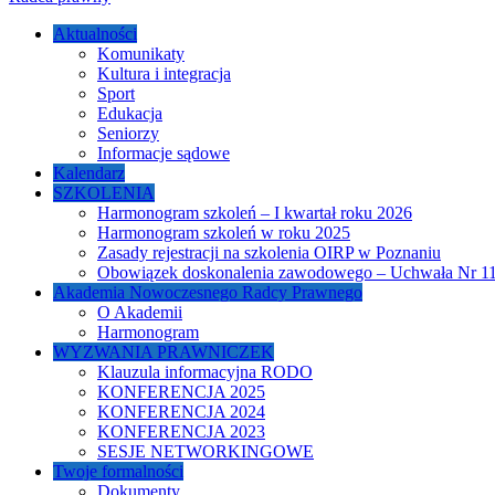
Aktualności
Komunikaty
Kultura i integracja
Sport
Edukacja
Seniorzy
Informacje sądowe
Kalendarz
SZKOLENIA
Harmonogram szkoleń – I kwartał roku 2026
Harmonogram szkoleń w roku 2025
Zasady rejestracji na szkolenia OIRP w Poznaniu
Obowiązek doskonalenia zawodowego – Uchwała Nr 115
Akademia Nowoczesnego Radcy Prawnego
O Akademii
Harmonogram
WYZWANIA PRAWNICZEK
Klauzula informacyjna RODO
KONFERENCJA 2025
KONFERENCJA 2024
KONFERENCJA 2023
SESJE NETWORKINGOWE
Twoje formalności
Dokumenty