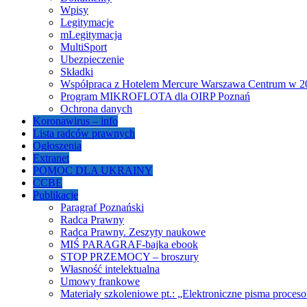
Wpisy
Legitymacje
mLegitymacja
MultiSport
Ubezpieczenie
Składki
Współpraca z Hotelem Mercure Warszawa Centrum w 20
Program MIKROFLOTA dla OIRP Poznań
Ochrona danych
Koronawirus – info
Lista radców prawnych
Ogłoszenia
Extranet
POMOC DLA UKRAINY
CCBE
Publikacje
Paragraf Poznański
Radca Prawny
Radca Prawny. Zeszyty naukowe
MIŚ PARAGRAF-bajka ebook
STOP PRZEMOCY – broszury
Własność intelektualna
Umowy frankowe
Materiały szkoleniowe pt.: „Elektroniczne pisma proce