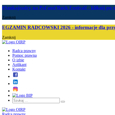
#Szukajradcy na Pol'and'Rock Festival!
- kliknij po 
Zamknij
EGZAMIN RADCOWSKI 2026 - informacje dla przy
Zamknij
Radca prawny
Pomoc prawna
O izbie
Aplikant
Kontakt
Szukaj:
Szukaj
Radca prawny