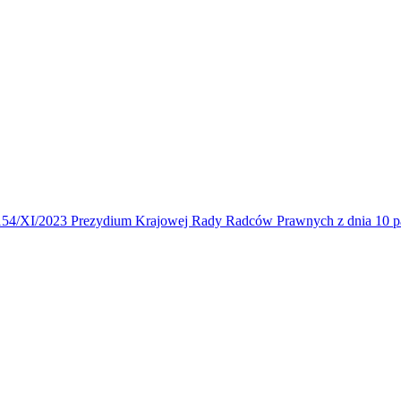
4/XI/2023 Prezydium Krajowej Rady Radców Prawnych z dnia 10 paź