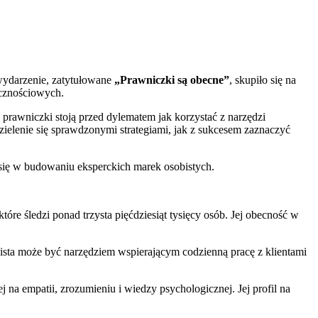
wydarzenie, zatytułowane
„Prawniczki są obecne”
, skupiło się na
ecznościowych.
awniczki stoją przed dylematem jak korzystać z narzędzi
zielenie się sprawdzonymi strategiami, jak z sukcesem zaznaczyć
się w budowaniu eksperckich marek osobistych.
tóre śledzi ponad trzysta pięćdziesiąt tysięcy osób. Jej obecność w
obista może być narzędziem wspierającym codzienną pracę z klientami
na empatii, zrozumieniu i wiedzy psychologicznej. Jej profil na