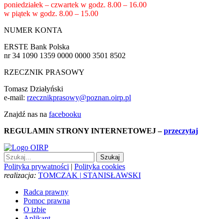
poniedziałek – czwartek w godz.
8.00 – 16.00
w piątek w godz.
8.00 – 15.00
NUMER KONTA
ERSTE Bank Polska
nr 34 1090 1359 0000 0000 3501 8502
RZECZNIK PRASOWY
Tomasz Działyński
e-mail:
rzecznikprasowy@poznan.oirp.pl
Znajdź nas na
facebooku
REGULAMIN STRONY INTERNETOWEJ
–
przeczytaj
Polityka prywatności
|
Polityka cookies
realizacja:
TOMCZAK
|
STANISŁAWSKI
Radca prawny
Pomoc prawna
O izbie
Aplikant