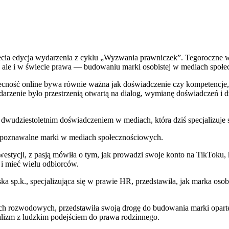
zecia edycja wydarzenia z cyklu „Wyzwania prawniczek”. Tegoroczne 
w, ale i w świecie prawa — budowaniu marki osobistej w mediach społ
ość online bywa równie ważna jak doświadczenie czy kompetencje, pr
arzenie było przestrzenią otwartą na dialog, wymianę doświadczeń i d
dwudziestoletnim doświadczeniem w mediach, która dziś specjalizuje 
rozpoznawalne marki w mediach społecznościowych.
westycji, z pasją mówiła o tym, jak prowadzi swoje konto na TikToku, k
i mieć wielu odbiorców.
ka sp.k., specjalizująca się w prawie HR, przedstawiła, jak marka os
ach rozwodowych, przedstawiła swoją drogę do budowania marki opartej 
nalizm z ludzkim podejściem do prawa rodzinnego.