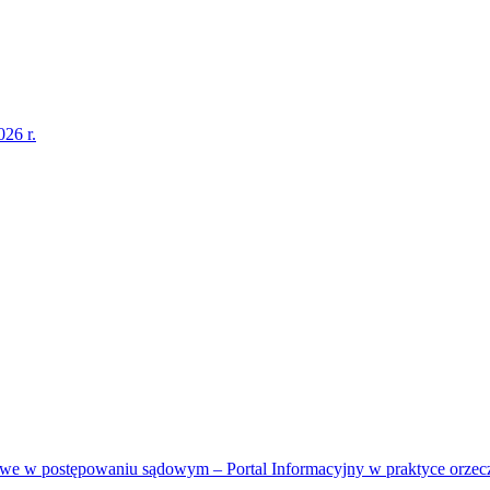
26 r.
sowe w postępowaniu sądowym – Portal Informacyjny w praktyce orzec