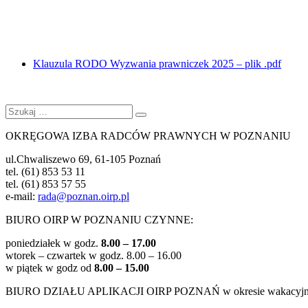
Klauzula RODO Wyzwania prawniczek 2025 – plik .pdf
Szukaj:
Szukaj
OKRĘGOWA IZBA RADCÓW PRAWNYCH W POZNANIU
ul.Chwaliszewo 69, 61-105 Poznań
tel. (61) 853 53 11
tel. (61) 853 57 55
e-mail:
rada@poznan.oirp.pl
BIURO OIRP W POZNANIU CZYNNE:
poniedziałek w godz.
8.00 – 17.00
wtorek – czwartek w godz.
8.00 – 16.00
w piątek w godz od
8.00 – 15.00
BIURO DZIAŁU APLIKACJI OIRP POZNAŃ w okresie wakacy