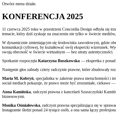
Otwórz menu działu
KONFERENCJA 2025
11 czerwca 2025 roku w przestrzeni Concordia Design odbyła się tr
temacie, który dziś zyskuje na znaczeniu nie tylko w świecie medió
W dynamicznie zmieniającym się środowisku zawodowym, gdzie obecn
komunikacji cyfrowej, by kształtować swój ekspercki wizerunek. Wyd
swoją obecność w świecie wirtualnym — bez utraty autentyczności.
Spotkanie rozpoczęła
Katarzyna Buszkowska
— ekspertka z ponad 
Następnie głos zabrały cztery radczynie prawne, które zbudowały 
Maria M. Kobryń
, specjalistka w zakresie prawa nieruchomości i in
social mediach pokazuje, że prawo może być zrozumiałe, ciekawe — 
Anna Kamińska
, radczyni prawna z kancelarii Szuszczyński Kamińs
biznesowymi.
Monika Ośmiałowska
, radczyni prawna specjalizująca się w spraw
Instagramie śledzi ponad 24 tysiące osób, a ona sama łączy profesjo