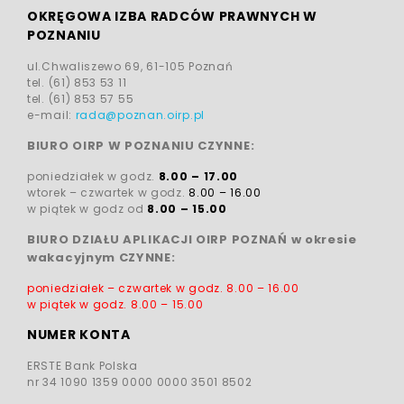
OKRĘGOWA IZBA RADCÓW PRAWNYCH W
POZNANIU
ul.Chwaliszewo 69, 61-105 Poznań
tel. (61) 853 53 11
tel. (61) 853 57 55
e-mail:
rada@poznan.oirp.pl
BIURO OIRP W POZNANIU CZYNNE:
poniedziałek w godz.
8.00 – 17.00
wtorek – czwartek w godz.
8.00 – 16.00
w piątek w godz od
8.00 – 15.00
BIURO DZIAŁU APLIKACJI OIRP POZNAŃ w okresie
wakacyjnym CZYNNE:
poniedziałek – czwartek w godz.
8.00 – 16.00
w piątek w godz.
8.00 – 15.00
NUMER KONTA
ERSTE Bank Polska
nr 34 1090 1359 0000 0000 3501 8502