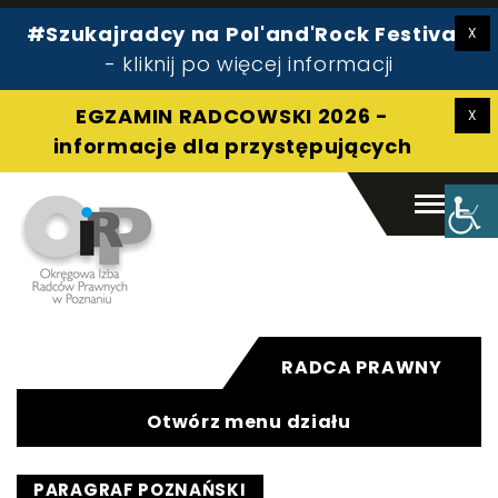
#Szukajradcy na Pol'and'Rock Festival!
Radca prawny
- kliknij po więcej informacji
Pomoc prawna
O izbie
EGZAMIN RADCOWSKI 2026 -
Aplikant
informacje dla przystępujących
Kontakt
Szukaj:
RADCA PRAWNY
Szukaj
Otwórz menu działu
PARAGRAF POZNAŃSKI