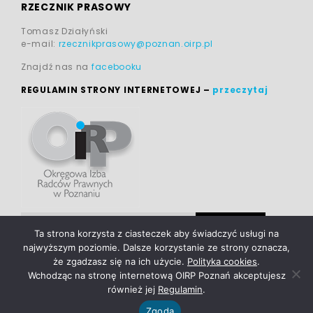
RZECZNIK PRASOWY
Tomasz Działyński
e-mail:
rzecznikprasowy@poznan.oirp.pl
Znajdź nas na
facebooku
REGULAMIN STRONY INTERNETOWEJ
–
przeczytaj
Ta strona korzysta z ciasteczek aby świadczyć usługi na
najwyższym poziomie. Dalsze korzystanie ze strony oznacza,
że zgadzasz się na ich użycie.
Polityka cookies
.
Wchodząc na stronę internetową OIRP Poznań akceptujesz
również jej
Regulamin
.
POLITYKA PRYWATNOŚCI
|
realizacja:
TOMCZAK
|
Zgoda
POLITYKA COOKIES
STANISŁAWSKI