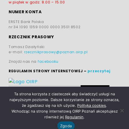
w piątek w godz.
8.00 – 15.00
NUMER KONTA
ERSTE Bank Polska
nr 34 1090 1359 0000 0000 3501 8502
RZECZNIK PRASOWY
Tomasz Działyński
e-mail:
rzecznikprasowy@poznan.oirp.pl
Znajdź nas na
facebooku
REGULAMIN STRONY INTERNETOWEJ
–
przeczytaj
Ta strona korzysta z ciasteczek aby świadczyć usługi na
najwyższym poziomie. Dalsze korzystanie ze strony oznacza,
że zgadzasz się na ich użycie.
Polityka cookies
.
Wchodząc na stronę internetową OIRP Poznań akceptujesz
również jej
Regulamin
.
POLITYKA PRYWATNOŚCI
|
realizacja:
TOMCZAK
|
Zgoda
POLITYKA COOKIES
STANISŁAWSKI