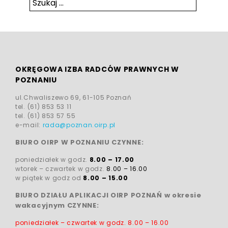
Szukaj:
Szukaj
OKRĘGOWA IZBA RADCÓW PRAWNYCH W
POZNANIU
ul.Chwaliszewo 69, 61-105 Poznań
tel. (61) 853 53 11
tel. (61) 853 57 55
e-mail:
rada@poznan.oirp.pl
BIURO OIRP W POZNANIU CZYNNE:
poniedziałek w godz.
8.00 – 17.00
wtorek – czwartek w godz.
8.00 – 16.00
w piątek w godz od
8.00 – 15.00
BIURO DZIAŁU APLIKACJI OIRP POZNAŃ w okresie
wakacyjnym CZYNNE:
poniedziałek – czwartek w godz.
8.00 – 16.00