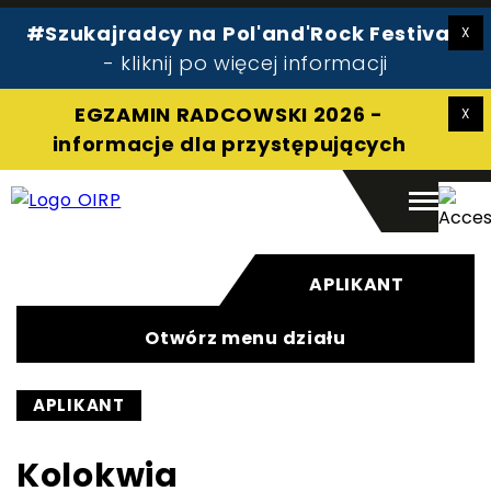
#Szukajradcy na Pol'and'Rock Festival!
Radca prawny
- kliknij po więcej informacji
Pomoc prawna
O izbie
EGZAMIN RADCOWSKI 2026 -
Aplikant
informacje dla przystępujących
Kontakt
APLIKANT
Otwórz menu działu
Szukaj:
Szukaj
APLIKANT
Kolokwia