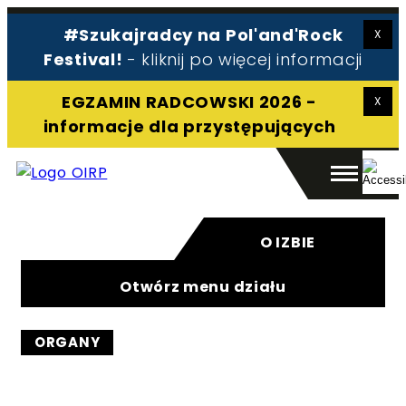
#Szukajradcy na Pol'and'Rock
Radca prawny
Festival!
- kliknij po więcej informacji
Pomoc prawna
O izbie
EGZAMIN RADCOWSKI 2026 -
Aplikant
informacje dla przystępujących
Kontakt
O IZBIE
Otwórz menu działu
Szukaj:
Szukaj
ORGANY