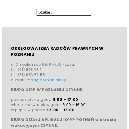
Szukaj:
Szukaj
OKRĘGOWA IZBA RADCÓW PRAWNYCH W
POZNANIU
ul.Chwaliszewo 69, 61-105 Poznań
tel. (61) 853 53 11
tel. (61) 853 57 55
e-mail:
rada@poznan.oirp.pl
BIURO OIRP W POZNANIU CZYNNE:
poniedziałek w godz.
8.00 – 17.00
wtorek – czwartek w godz.
8.00 – 16.00
w piątek w godz od
8.00 – 15.00
BIURO DZIAŁU APLIKACJI OIRP POZNAŃ w okresie
wakacyjnym CZYNNE: