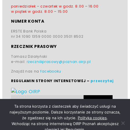
poniedziałek – czwartek w godz.
8.00 – 16.00
w piątek w godz.
8.00 – 15.00
NUMER KONTA
ERSTE Bank Polska
nr 34 1090 1359 0000 0000 3501 8502
RZECZNIK PRASOWY
Tomasz Działyński
e-mail:
rzecznikprasowy@poznan.oirp.pl
Znajdź nas na
facebooku
REGULAMIN STRONY INTERNETOWEJ
–
przeczytaj
Ta strona korzysta z ciasteczek aby świadczyć usługi na
najwyższym poziomie. Dalsze korzystanie ze strony oznacza,
że zgadzasz się na ich użycie.
Polityka cookies
.
Wchodząc na stronę internetową OIRP Poznań akceptujesz
również jej
Regulamin
.