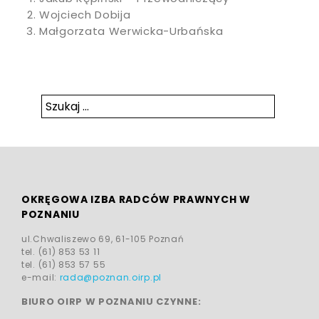
Woj­ciech Do­bi­ja
Mał­go­rza­ta Wer­wic­ka­-Ur­bań­ska
Szukaj:
Szukaj
OKRĘGOWA IZBA RADCÓW PRAWNYCH W
POZNANIU
ul.Chwaliszewo 69, 61-105 Poznań
tel. (61) 853 53 11
tel. (61) 853 57 55
e-mail:
rada@poznan.oirp.pl
BIURO OIRP W POZNANIU CZYNNE: