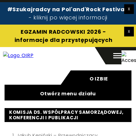
#Szukajradcy na Pol'and'Rock Festival!
Radca prawny
- kliknij po więcej informacji
Pomoc prawna
O izbie
EGZAMIN RADCOWSKI 2026 -
Aplikant
informacje dla przystępujących
Kontakt
O IZBIE
Otwórz menu działu
Szukaj:
Szukaj
KOMISJA DS. WSPÓŁPRACY SAMORZĄDOWEJ,
KONFERENCJI I PUBLIKACJI
Ja­kub Kę­piń­ski – Prze­wod­ni­czą­cy