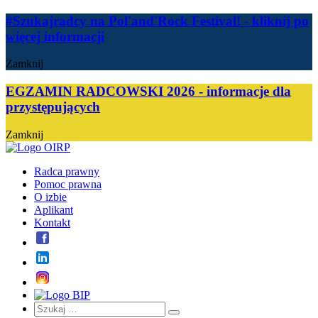
#Szukajradcy na Pol'and'Rock Festival!
- kliknij po
więcej informacji
Zamknij
EGZAMIN RADCOWSKI 2026 - informacje dla
przystępujących
Zamknij
Radca prawny
Pomoc prawna
O izbie
Aplikant
Kontakt
Szukaj:
Szukaj