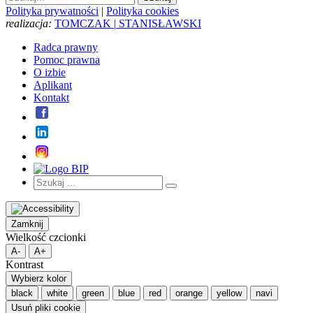
Polityka prywatności
|
Polityka cookies
realizacja:
TOMCZAK
|
STANISŁAWSKI
Radca prawny
Pomoc prawna
O izbie
Aplikant
Kontakt
Szukaj:
Szukaj
Zamknij
Wielkość czcionki
A-
A+
Kontrast
Wybierz kolor
black
white
green
blue
red
orange
yellow
navi
Usuń pliki cookie