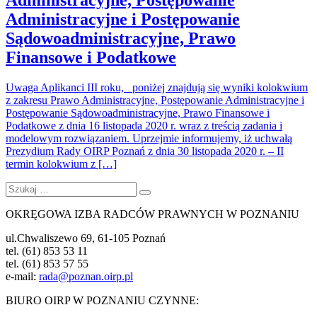
Administracyjne, Postępowanie
Administracyjne i Postępowanie
Sądowoadministracyjne, Prawo
Finansowe i Podatkowe
Uwaga Aplikanci III roku, poniżej znajdują się wyniki kolokwium
z zakresu Prawo Administracyjne, Postępowanie Administracyjne i
Postępowanie Sądowoadministracyjne, Prawo Finansowe i
Podatkowe z dnia 16 listopada 2020 r. wraz z treścią zadania i
modelowym rozwiązaniem. Uprzejmie informujemy, iż uchwałą
Prezydium Rady OIRP Poznań z dnia 30 listopada 2020 r. – II
termin kolokwium z […]
Szukaj:
Szukaj
OKRĘGOWA IZBA RADCÓW PRAWNYCH W POZNANIU
ul.Chwaliszewo 69, 61-105 Poznań
tel. (61) 853 53 11
tel. (61) 853 57 55
e-mail:
rada@poznan.oirp.pl
BIURO OIRP W POZNANIU CZYNNE: