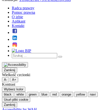
Radca prawny
Pomoc prawna
O izbie
Aplikant
Kontakt
Szukaj:
Szukaj
Zamknij
Wielkość czcionki
A-
A+
Kontrast
Wybierz kolor
black
white
green
blue
red
orange
yellow
navi
Usuń pliki cookie
Zamknij
Accessibility by WAH