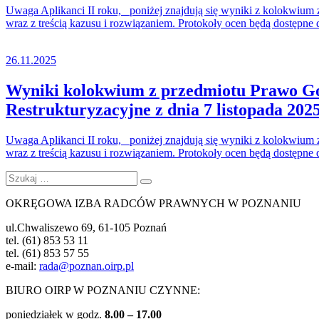
Uwaga Aplikanci II roku, poniżej znajdują się wyniki z kolokwium
wraz z treścią kazusu i rozwiązaniem. Protokoły ocen będą dostępne
26.11.2025
Wyniki kolokwium z przedmiotu Prawo Go
Restrukturyzacyjne z dnia 7 listopada 2025
Uwaga Aplikanci II roku, poniżej znajdują się wyniki z kolokwium
wraz z treścią kazusu i rozwiązaniem. Protokoły ocen będą dostępne
Szukaj:
Szukaj
OKRĘGOWA IZBA RADCÓW PRAWNYCH W POZNANIU
ul.Chwaliszewo 69, 61-105 Poznań
tel. (61) 853 53 11
tel. (61) 853 57 55
e-mail:
rada@poznan.oirp.pl
BIURO OIRP W POZNANIU CZYNNE:
poniedziałek w godz.
8.00 – 17.00