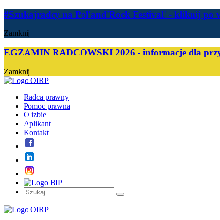
#Szukajradcy na Pol'and'Rock Festival!
- kliknij po 
Zamknij
EGZAMIN RADCOWSKI 2026 - informacje dla przy
Zamknij
Radca prawny
Pomoc prawna
O izbie
Aplikant
Kontakt
Szukaj:
Szukaj