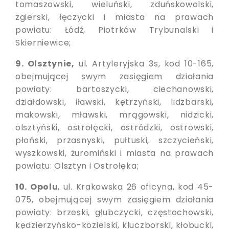
tomaszowski, wieluński, zduńskowolski,
zgierski, łęczycki i miasta na prawach
powiatu: Łódź, Piotrków Trybunalski i
Skierniewice;
9. Olsztynie,
ul. Artyleryjska 3s, kod 10-165,
obejmującej swym zasięgiem działania
powiaty: bartoszycki, ciechanowski,
działdowski, iławski, kętrzyński, lidzbarski,
makowski, mławski, mrągowski, nidzicki,
olsztyński, ostrołęcki, ostródzki, ostrowski,
płoński, przasnyski, pułtuski, szczycieński,
wyszkowski, żuromiński i miasta na prawach
powiatu: Olsztyn i Ostrołęka;
10. Opolu
, ul. Krakowska 26 oficyna, kod 45-
075, obejmującej swym zasięgiem działania
powiaty: brzeski, głubczycki, częstochowski,
kędzierzyńsko-kozielski, kluczborski, kłobucki,