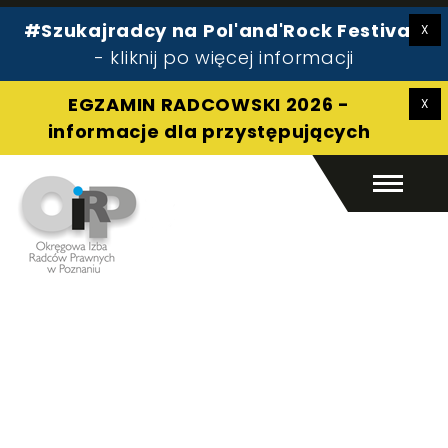
#Szukajradcy na Pol'and'Rock Festival!
Radca prawny
- kliknij po więcej informacji
Pomoc prawna
O izbie
EGZAMIN RADCOWSKI 2026 -
Aplikant
informacje dla przystępujących
Kontakt
Szukaj:
Szukaj