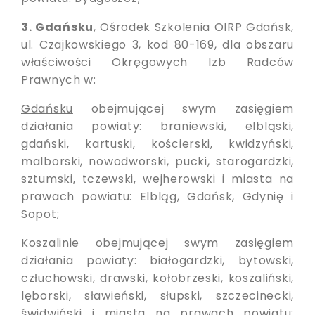
3. Gdańsku
, Ośrodek Szkolenia OIRP Gdańsk,
ul. Czajkowskiego 3, kod 80-169, dla obszaru
właściwości Okręgowych Izb Radców
Prawnych w:
Gdańsku
obejmującej swym zasięgiem
działania powiaty: braniewski, elbląski,
gdański, kartuski, kościerski, kwidzyński,
malborski, nowodworski, pucki, starogardzki,
sztumski, tczewski, wejherowski i miasta na
prawach powiatu: Elbląg, Gdańsk, Gdynię i
Sopot;
Koszalinie
obejmującej swym zasięgiem
działania powiaty: białogardzki, bytowski,
człuchowski, drawski, kołobrzeski, koszaliński,
lęborski, sławieński, słupski, szczecinecki,
świdwiński i miasta na prawach powiatu: