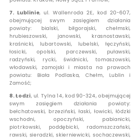
7. Lublinie
, ul. Wallenroda 2E, kod 20-607,
obejmującej swym zasięgiem działania
powiaty: bialski, biłgorajski, chełmski,
hrubieszowski, janowski, krasnostawski,
kraśnicki, lubartowski, lubelski, łęczyński,
łosicki, opolski, parczewski, puławski,
radzyński, rycki, świdnicki, tomaszowski,
włodawski, zamojski i miasta na prawach
powiatu: Biała Podlaska, Chełm, Lublin i
Zamość;
8. Łodzi
, ul. Tylna 14, kod 90-324, obejmującej
swym zasięgiem działania powiaty:
bełchatowski, brzeziński, łaski, łowicki, łódzki
wschodni, opoczyński, pabianicki,
piotrkowski, poddębicki, radomszczański,
rawski, sieradzki, skierniewicki, sochaczewski,