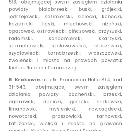
513, obejmującej swym zasięgiem działania
powiaty: białobrzeski, buski, grójecki,
jędrzejowski, kazimierski, kielecki, konecki,
kozienicki, lipski, miechowski, niżański,
opatowski, ostrowiecki, pińczowski, przysuski,
radomski, sandomierski, skarżyski,
starachowicki, stalowowolski, staszowski,
szydłowiecki, tarnobrzeski, włoszczowski,
zwoleński i miasta na prawach powiatu:
Kielce, Radom i Tarnobrzeg;
6. Krakowie
, ul. płk. Francesco Nullo 8/4, kod
31-543, obejmującej swym zasięgiem
działania powiaty: bocheński, brzeski,
dąbrowski, dębicki, gorlicki, krakowski,
limanowski, myślenicki, nowosądecki,
nowotarski, proszowicki, tarnowski,
tatrzański, wielicki i miasta na prawach
powiatu: Kraków, Nowy Sącz i Tarnów;