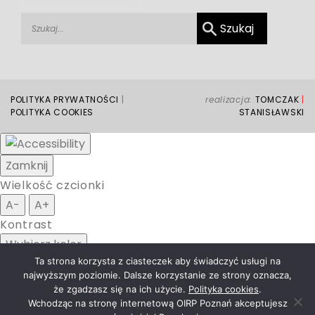
POLITYKA PRYWATNOŚCI
|
realizacja:
TOMCZAK
|
POLITYKA COOKIES
STANISŁAWSKI
Zamknij
Wielkość czcionki
A-
A+
Kontrast
Wybierz kolor
Ta strona korzysta z ciasteczek aby świadczyć usługi na
black
white
green
blue
red
orange
yellow
najwyższym poziomie. Dalsze korzystanie ze strony oznacza,
navi
że zgadzasz się na ich użycie.
Polityka cookies
.
Wchodząc na stronę internetową OIRP Poznań akceptujesz
Usuń pliki cookie