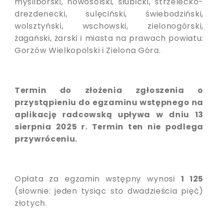
myśliborski, nowosolski, słubicki, strzelecko-
drezdenecki, sulęciński, świebodziński,
wolsztyński, wschowski, zielonogórski,
żagański, żarski i miasta na prawach powiatu:
Gorzów Wielkopolski i Zielona Góra.
Termin do złożenia zgłoszenia o
przystąpieniu do egzaminu wstępnego na
aplikację radcowską upływa w dniu 13
sierpnia 2025 r. Termin ten nie podlega
przywróceniu.
Opłata za egzamin wstępny wynosi
1 125
(słownie: jeden tysiąc sto dwadzieścia pięć)
złotych.