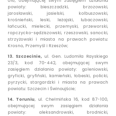
016, obejmującej swym zasięgiem działania
powiaty: bieszczadzki, brzozowski,
jarosławski, jasielski, kolbuszowski,
krośnieński, leski, leżajski, lubaczowski,
łańcucki, mielecki, przemyski, przeworski,
ropczycko-sędziszowski, rzeszowski, sanocki,
strzyżowski i miasta na prawach powiatu:
Krosno, Przemyśl i Rzeszów;
13. Szczecinie,
ul. Gen. Ludomiła Rayskiego
23/3, kod 70-442, obejmującej swym
zasięgiem działania powiaty: goleniowski,
gryficki, gryfiński, kamieński, łobeski, policki,
pyrzycki, stargardzki i miasta na prawach
powiatu: Szczecin i Świnoujście;
14. Toruniu
, ul. Chełmińska 16, kod 87-100,
obejmującej swym zasięgiem działania
powiaty: aleksandrowski, brodnicki,