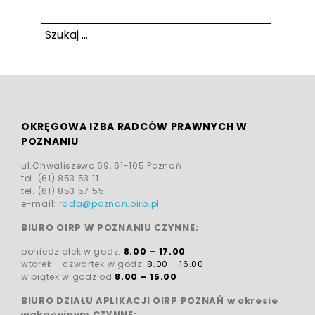
Szukaj:
Szukaj
OKRĘGOWA IZBA RADCÓW PRAWNYCH W
POZNANIU
ul.Chwaliszewo 69, 61-105 Poznań
tel. (61) 853 53 11
tel. (61) 853 57 55
e-mail:
rada@poznan.oirp.pl
BIURO OIRP W POZNANIU CZYNNE:
poniedziałek w godz.
8.00 – 17.00
wtorek – czwartek w godz.
8.00 – 16.00
w piątek w godz od
8.00 – 15.00
BIURO DZIAŁU APLIKACJI OIRP POZNAŃ w okresie
wakacyjnym CZYNNE: