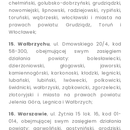
chełmiński, golubsko-dobrzyński, grudziądzki,
nowomiejski, lipnowski, radziejowski, rypiński,
toruński, wąbrzeski, włocławski i miasta na
prawach powiatu: Grudziądz, Toruń i
Włocławek;
15. Wałbrzychu
, ul. Dmowskiego 20/4, kod
58-300, obejmującej swym zasięgiem
działania powiaty: bolesławiecki,
dzierżoniowski, głogowski, jaworski,
kamiennogórski, karkonoski, kłodzki, legnicki,
lubański, lubiński, lwówecki, polkowicki,
świdnicki, wałbrzyski, ząbkowicki, zgorzelecki,
złotoryjski i miasta na prawach powiatu:
Jelenia Góra, Legnica i Wałbrzych;
16. Warszawie
, ul. Żytnia 15 lok. 16, kod 01-
014, obejmującej swym zasięgiem działania
powiaty: garwoliński, gostyniński, grodziski,