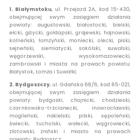
1. Białymstoku
, ul. Przejazd 2A, kod 15-430,
obejmującej swym zasięgiem działania
powiaty: augustowski, białostocki, bielski,
ełcki, giżycki, gołdapski, grajewski, hajnowski,
kolneński, łomżyński, moniecki, olecki, piski,
sejneński, siemiatycki, sokólski, suwalski,
węgorzewski, wysokomazowiecki,
zambrowski i miasta na prawach powiatu:
Białystok, Łomża i Suwałki;
2. Bydgoszczy
, ul. Gdańska 68/6, kod 85-021,
obejmującej swym zasięgiem działania
powiaty: bydgoski, chojnicki, chodzieski,
czarnkowsko-trzcianecki, inowrocławski,
mogileński, nakielski, pilski, sępoleński,
świecki, tucholski, wałecki, wągrowiecki,
złotowski, żniński i miasto na prawach
powiatu: Bydgoszcz;