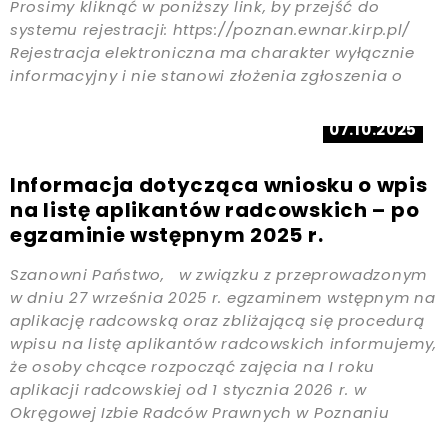
Prosimy kliknąć w poniższy link, by przejść do
systemu rejestracji: https://poznan.ewnar.kirp.pl/
Rejestracja elektroniczna ma charakter wyłącznie
informacyjny i nie stanowi złożenia zgłoszenia o
przystąpieniu do egzaminu wstępnego na aplikację
radcowską w rozumieniu przepisów ustawy o […]
07.10.2025
Informacja dotycząca wniosku o wpis
na listę aplikantów radcowskich – po
egzaminie wstępnym 2025 r.
Szanowni Państwo, w związku z przeprowadzonym
w dniu 27 września 2025 r. egzaminem wstępnym na
aplikację radcowską oraz zbliżającą się procedurą
wpisu na listę aplikantów radcowskich informujemy,
że osoby chcące rozpocząć zajęcia na I roku
aplikacji radcowskiej od 1 stycznia 2026 r. w
Okręgowej Izbie Radców Prawnych w Poznaniu
winny złożyć najpóźniej do dnia […]