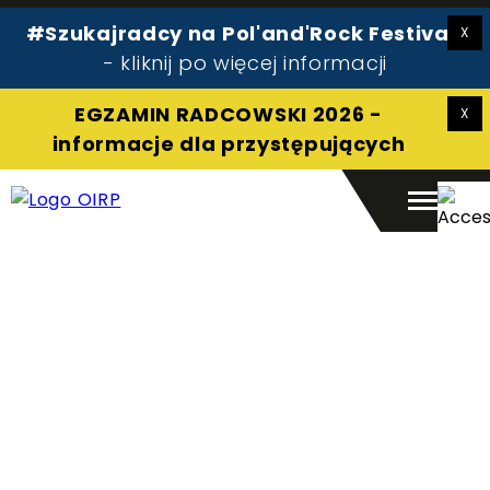
#Szukajradcy na Pol'and'Rock Festival!
Radca prawny
- kliknij po więcej informacji
Pomoc prawna
O izbie
EGZAMIN RADCOWSKI 2026 -
Aplikant
informacje dla przystępujących
Kontakt
Szukaj:
Szukaj