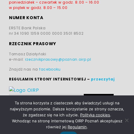
poniedziałek – czwartek w godz.
8.00 – 16.00
w piątek w godz.
8.00 – 15.00
NUMER KONTA
ERSTE Bank Polska
nr 34 1090 1359 0000 0000 3501 8502
RZECZNIK PRASOWY
Tomasz Działyński
e-mail:
rzecznikprasowy@poznan.oirp.pl
Znajdź nas na
facebooku
REGULAMIN STRONY INTERNETOWEJ
–
przeczytaj
Ta strona korzysta z ciasteczek aby świadczyć usługi na
najwyższym poziomie. Dalsze korzystanie ze strony oznacza,
że zgadzasz się na ich użycie.
Polityka cookies
.
Wchodząc na stronę internetową OIRP Poznań akceptujesz
również jej
Regulamin
.
POLITYKA PRYWATNOŚCI
|
realizacja:
TOMCZAK
|