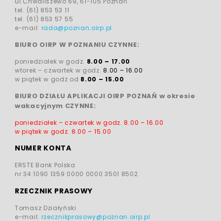
ul.Chwaliszewo 69, 61-105 Poznań
tel. (61) 853 53 11
tel. (61) 853 57 55
e-mail:
rada@poznan.oirp.pl
BIURO OIRP W POZNANIU CZYNNE:
poniedziałek w godz.
8.00 – 17.00
wtorek – czwartek w godz.
8.00 – 16.00
w piątek w godz od
8.00 – 15.00
BIURO DZIAŁU APLIKACJI OIRP POZNAŃ w okresie
wakacyjnym CZYNNE:
poniedziałek – czwartek w godz.
8.00 – 16.00
w piątek w godz.
8.00 – 15.00
NUMER KONTA
ERSTE Bank Polska
nr 34 1090 1359 0000 0000 3501 8502
RZECZNIK PRASOWY
Tomasz Działyński
e-mail:
rzecznikprasowy@poznan.oirp.pl