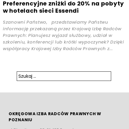
Preferencyjne zniżki do 20% na pobyty
w hotelach sieci Essendi
Szanowni Państwo, przedstawiamy Państwu
informację przekazaną przez Krajową Izbę Radców
Prawnych: Planujesz wyjazd służbowy, udział w
szkoleniu, konferencji lub krótki wypoczynek? Dzięki
współpracy Krajowej Izby Radców Prawnych z...
Szukaj:
Szukaj
OKRĘGOWA IZBA RADCÓW PRAWNYCH W
POZNANIU