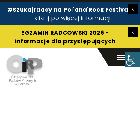
#Szukajradcy na Pol'and'Rock Festival!
Radca prawny
- kliknij po więcej informacji
Pomoc prawna
O izbie
EGZAMIN RADCOWSKI 2026 -
Aplikant
informacje dla przystępujących
Kontakt
Szukaj:
Szukaj