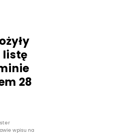
łożyły
listę
minie
iem 28
ster
rawie wpisu na