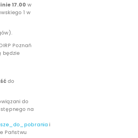
inie 17.00
w
awskiego 1 w
gów).
 OIRP Poznań
ą będzie
jść
do
owiązani do
ostępnego na
iusze_do_pobrania
i
ie Państwu