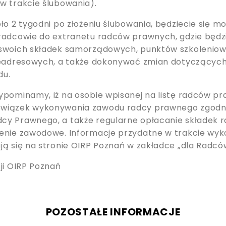
w trakcie ślubowania).
ło 2 tygodni po złożeniu ślubowania, będziecie się m
radcowie do extranetu radców prawnych, gdzie będzi
swoich składek samorządowych, punktów szkoleniow
eleadresowych, a także dokonywać zmian dotyczącyc
du.
ypominamy, iż na osobie wpisanej na listę radców p
wiązek wykonywania zawodu radcy prawnego zgodni
y Prawnego, a także regularne opłacanie składek 
enie zawodowe. Informacje przydatne w trakcie wy
ją się na stronie OIRP Poznań w zakładce „dla Radcó
ji OIRP Poznań
POZOSTAŁE INFORMACJE