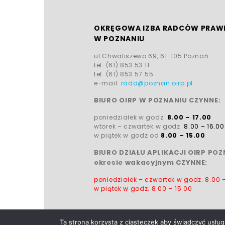
OKRĘGOWA IZBA RADCÓW PRAW
W POZNANIU
ul.Chwaliszewo 69, 61-105 Poznań
tel. (61) 853 53 11
tel. (61) 853 57 55
e-mail:
rada@poznan.oirp.pl
BIURO OIRP W POZNANIU CZYNNE:
poniedziałek w godz.
8.00 – 17.00
wtorek – czwartek w godz.
8.00 – 16.00
w piątek w godz od
8.00 – 15.00
BIURO DZIAŁU APLIKACJI OIRP PO
okresie wakacyjnym CZYNNE:
poniedziałek – czwartek w godz.
8.00 
w piątek w godz.
8.00 – 15.00
Ta strona korzysta z ciasteczek aby świadczyć usług