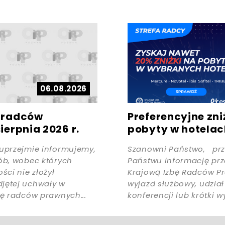
06.08.2026
a radców
Preferencyjne zni
ierpnia 2026 r.
pobyty w hotelach
uprzejmie informujemy,
Szanowni Państwo, pr
ób, wobec których
Państwu informację prz
ści nie złożył
Krajową Izbę Radców Pr
jętej uchwały w
wyjazd służbowy, udział
tę radców prawnych...
konferencji lub krótki w