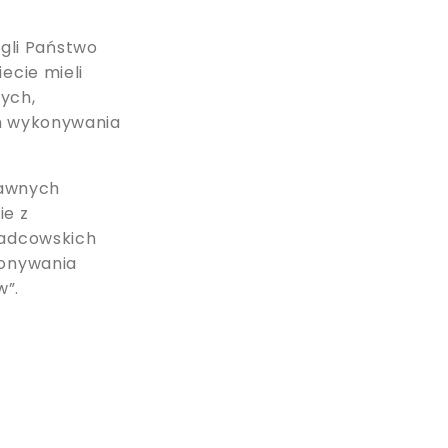
ogli Państwo
ecie mieli
ych,
h wykonywania
rawnych
e z
radcowskich
konywania
w”.