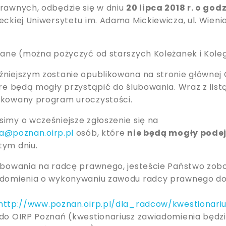
prawnych, odbędzie się w dniu
20 lipca 2018 r. o godz
eckiej Uniwersytetu im. Adama Mickiewicza, ul. Wieni
ziane (można pożyczyć od starszych Koleżanek i Kole
źniejszym zostanie opublikowana na stronie głównej
óre będą mogły przystąpić do ślubowania. Wraz z list
ikowany program uroczystości.
simy o wcześniejsze zgłoszenie się na
ja@poznan.oirp.pl
osób, które
nie będą mogły pode
tym dniu.
lubowania na radcę prawnego, jesteście Państwo zob
iadomienia o wykonywaniu zawodu radcy prawnego d
http://www.poznan.oirp.pl/dla_radcow/kwestionar
 do OIRP Poznań (kwestionariusz zawiadomienia będz