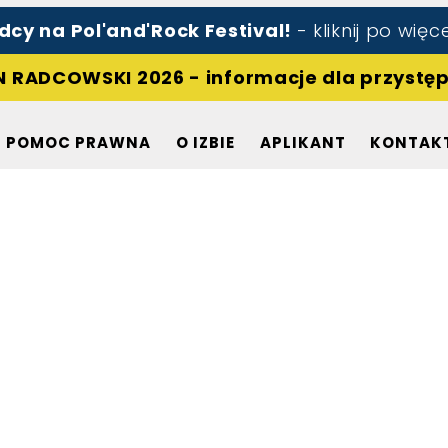
cy na Pol'and'Rock Festival!
- kliknij po więc
Radca prawny
Pomoc prawna
 RADCOWSKI 2026 - informacje dla przystę
O izbie
Aplikant
POMOC PRAWNA
O IZBIE
APLIKANT
KONTAK
Kontakt