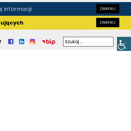
ej informacji
ZAMKNIJ
pujących
ZAMKNIJ
Szukaj:
T
Szukaj