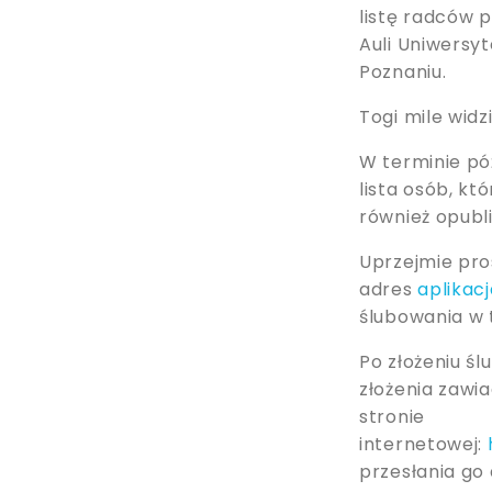
listę radców 
Auli Uniwersyt
Poznaniu.
Togi mile wid
W terminie pó
lista osób, kt
również opubl
Uprzejmie pro
adres
aplikac
ślubowania w 
Po złożeniu ś
złożenia zaw
stronie
internetowej:
przesłania go