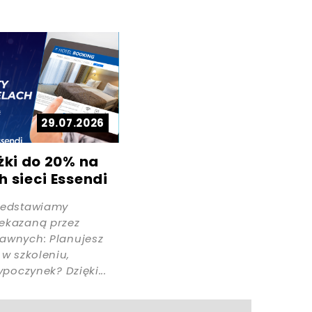
29.07.2026
żki do 20% na
 sieci Essendi
zedstawiamy
ekazaną przez
awnych: Planujesz
 w szkoleniu,
ypoczynek? Dzięki...