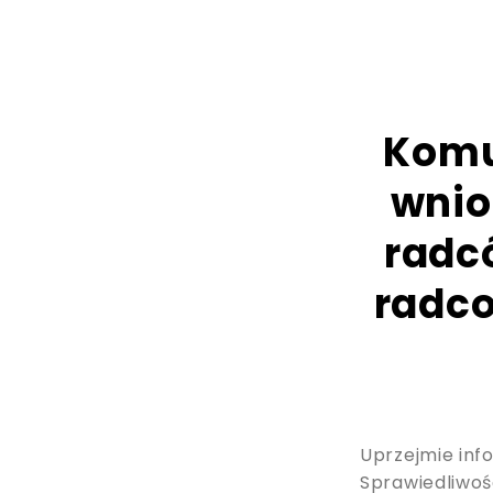
Komun
wnio
radc
radco
Uprzejmie inf
Sprawiedliwoś