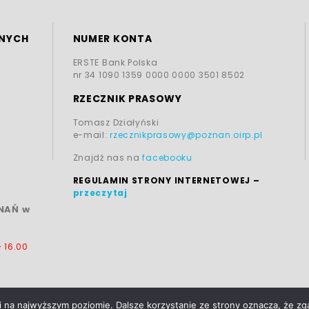
NYCH
NUMER KONTA
ERSTE Bank Polska
nr 34 1090 1359 0000 0000 3501 8502
RZECZNIK PRASOWY
Tomasz Działyński
e-mail:
rzecznikprasowy@poznan.oirp.pl
Znajdź nas na
facebooku
REGULAMIN STRONY INTERNETOWEJ
–
przeczytaj
ZNAŃ w
– 16.00
i na najwyższym poziomie. Dalsze korzystanie ze strony oznacza, że zg