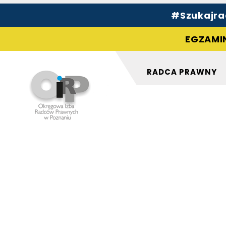
#Szukajrad
EGZAMIN
RADCA PRAWNY
Szukaj:
Szukaj