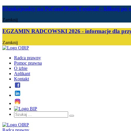
#Szukajradcy na Pol'and'Rock Festival!
- kliknij po 
Zamknij
EGZAMIN RADCOWSKI 2026 - informacje dla przy
Zamknij
Radca prawny
Pomoc prawna
O izbie
Aplikant
Kontakt
Szukaj:
Szukaj
Radca prawny