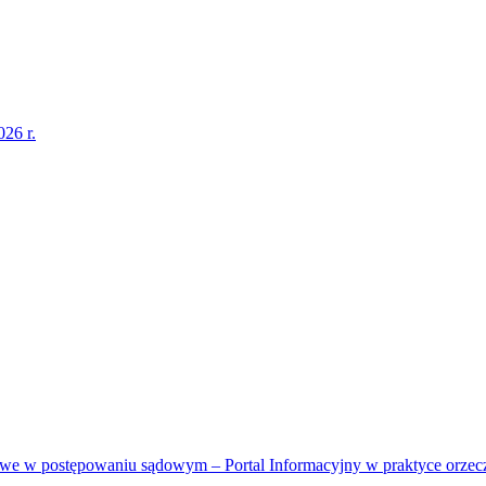
26 r.
sowe w postępowaniu sądowym – Portal Informacyjny w praktyce orzec