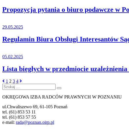
Propozycja pytania o biuro podawcze w P
29.05.2025
Regulamin Biura Obsługi Interesantów S
05.02.2025
Lista biegłych w przedmiocie uzależnieni
1
2
3
4
Szukaj:
Szukaj
OKRĘGOWA IZBA RADCÓW PRAWNYCH W POZNANIU
ul.Chwaliszewo 69, 61-105 Poznań
tel. (61) 853 53 11
tel. (61) 853 57 55
e-mail:
rada@poznan.oirp.pl