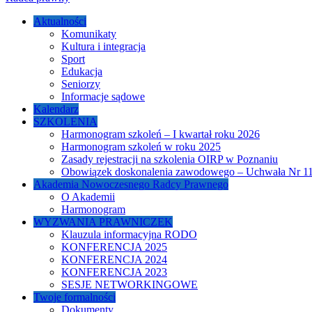
Aktualności
Komunikaty
Kultura i integracja
Sport
Edukacja
Seniorzy
Informacje sądowe
Kalendarz
SZKOLENIA
Harmonogram szkoleń – I kwartał roku 2026
Harmonogram szkoleń w roku 2025
Zasady rejestracji na szkolenia OIRP w Poznaniu
Obowiązek doskonalenia zawodowego – Uchwała Nr 115
Akademia Nowoczesnego Radcy Prawnego
O Akademii
Harmonogram
WYZWANIA PRAWNICZEK
Klauzula informacyjna RODO
KONFERENCJA 2025
KONFERENCJA 2024
KONFERENCJA 2023
SESJE NETWORKINGOWE
Twoje formalności
Dokumenty