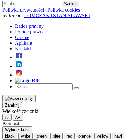
Polityka prywatności
|
Polityka cookies
realizacja:
TOMCZAK
|
STANISŁAWSKI
Radca prawny
Pomoc prawna
O izbie
Aplikant
Kontakt
Szukaj:
Szukaj
Zamknij
Wielkość czcionki
A-
A+
Kontrast
Wybierz kolor
black
white
green
blue
red
orange
yellow
navi