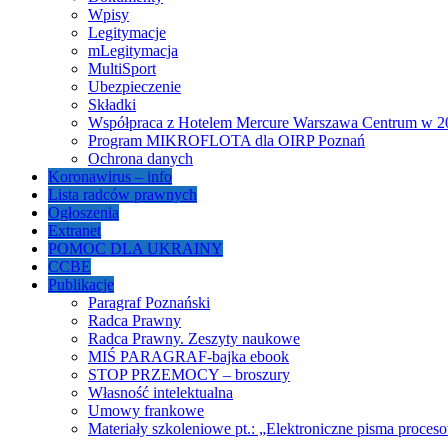
Wpisy
Legitymacje
mLegitymacja
MultiSport
Ubezpieczenie
Składki
Współpraca z Hotelem Mercure Warszawa Centrum w 20
Program MIKROFLOTA dla OIRP Poznań
Ochrona danych
Koronawirus – info
Lista radców prawnych
Ogłoszenia
Extranet
POMOC DLA UKRAINY
CCBE
Publikacje
Paragraf Poznański
Radca Prawny
Radca Prawny. Zeszyty naukowe
MIŚ PARAGRAF-bajka ebook
STOP PRZEMOCY – broszury
Własność intelektualna
Umowy frankowe
Materiały szkoleniowe pt.: „Elektroniczne pisma proce