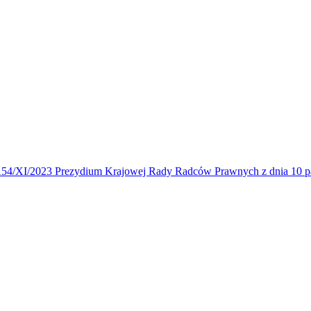
4/XI/2023 Prezydium Krajowej Rady Radców Prawnych z dnia 10 paź