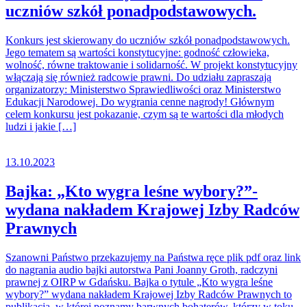
uczniów szkół ponadpodstawowych.
Konkurs jest skierowany do uczniów szkół ponadpodstawowych.
Jego tematem są wartości konstytucyjne: godność człowieka,
wolność, równe traktowanie i solidarność. W projekt konstytucyjny
włączają się również radcowie prawni. Do udziału zapraszają
organizatorzy: Ministerstwo Sprawiedliwości oraz Ministerstwo
Edukacji Narodowej. Do wygrania cenne nagrody! Głównym
celem konkursu jest pokazanie, czym są te wartości dla młodych
ludzi i jakie […]
13.10.2023
Bajka: „Kto wygra leśne wybory?”-
wydana nakładem Krajowej Izby Radców
Prawnych
Szanowni Państwo przekazujemy na Państwa ręce plik pdf oraz link
do nagrania audio bajki autorstwa Pani Joanny Groth, radczyni
prawnej z OIRP w Gdańsku. Bajka o tytule „Kto wygra leśne
wybory?” wydana nakładem Krajowej Izby Radców Prawnych to
publikacja, w której poznamy barwnych bohaterów, którzy w toku