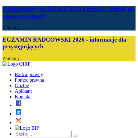
#Szukajradcy na Pol'and'Rock Festival!
- kliknij po
więcej informacji
Zamknij
EGZAMIN RADCOWSKI 2026 - informacje dla
przystępujących
Zamknij
Radca prawny
Pomoc prawna
O izbie
Aplikant
Kontakt
Szukaj:
Szukaj