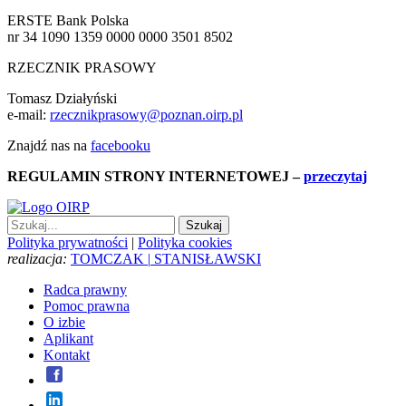
ERSTE Bank Polska
nr 34 1090 1359 0000 0000 3501 8502
RZECZNIK PRASOWY
Tomasz Działyński
e-mail:
rzecznikprasowy@poznan.oirp.pl
Znajdź nas na
facebooku
REGULAMIN STRONY INTERNETOWEJ
–
przeczytaj
Polityka prywatności
|
Polityka cookies
realizacja:
TOMCZAK
|
STANISŁAWSKI
Radca prawny
Pomoc prawna
O izbie
Aplikant
Kontakt